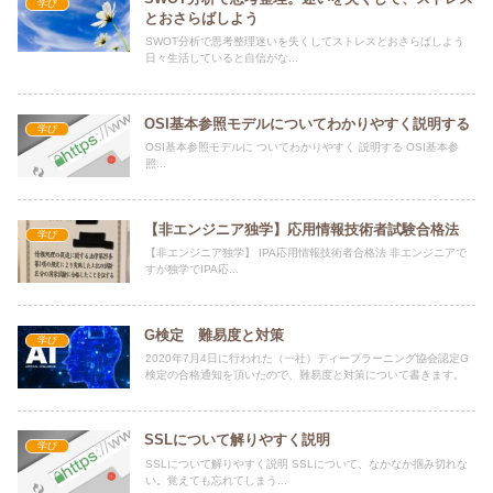
学び
とおさらばしよう
SWOT分析で思考整理迷いを失くしてストレスとおさらばしよう
日々生活していると自信がな...
OSI基本参照モデルについてわかりやすく説明する
学び
OSI基本参照モデルに ついてわかりやすく 説明する OSI基本参
照...
【非エンジニア独学】応用情報技術者試験合格法
学び
【非エンジニア独学】 IPA応用情報技術者合格法 非エンジニアで
すが独学でIPA応...
G検定 難易度と対策
学び
2020年7月4日に行われた（一社）ディープラーニング協会認定G
検定の合格通知を頂いたので、難易度と対策について書きます。
SSLについて解りやすく説明
学び
SSLについて解りやすく説明 SSLについて、なかなか掴み切れな
い。覚えても忘れてしまう...