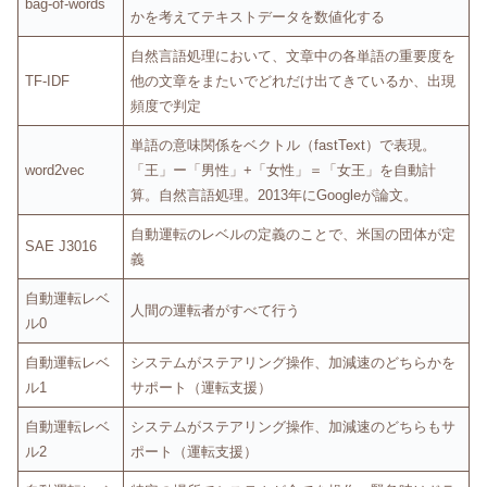
bag-of-words
かを考えてテキストデータを数値化する
自然言語処理において、文章中の各単語の重要度を
TF-IDF
他の文章をまたいでどれだけ出てきているか、出現
頻度で判定
単語の意味関係をベクトル（fastText）で表現。
word2vec
「王」ー「男性」+「女性」＝「女王」を自動計
算。自然言語処理。2013年にGoogleが論文。
自動運転のレベルの定義のことで、米国の団体が定
SAE J3016
義
自動運転レベ
人間の運転者がすべて行う
ル0
自動運転レベ
システムがステアリング操作、加減速のどちらかを
ル1
サポート（運転支援）
自動運転レベ
システムがステアリング操作、加減速のどちらもサ
ル2
ポート（運転支援）