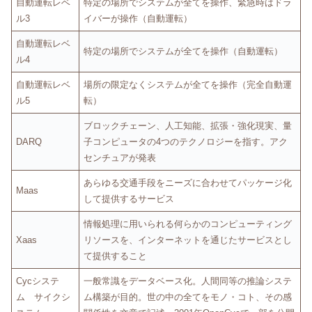
自動運転レベ
特定の場所でシステムが全てを操作、緊急時はドラ
ル3
イバーが操作（自動運転）
自動運転レベ
特定の場所でシステムが全てを操作（自動運転）
ル4
自動運転レベ
場所の限定なくシステムが全てを操作（完全自動運
ル5
転）
ブロックチェーン、人工知能、拡張・強化現実、量
DARQ
子コンピュータの4つのテクノロジーを指す。アク
センチュアが発表
あらゆる交通手段をニーズに合わせてパッケージ化
Maas
して提供するサービス
情報処理に用いられる何らかのコンピューティング
Xaas
リソースを、インターネットを通じたサービスとし
て提供すること
Cycシステ
一般常識をデータベース化。人間同等の推論システ
ム サイクシ
ム構築が目的。世の中の全てをモノ・コト、その感