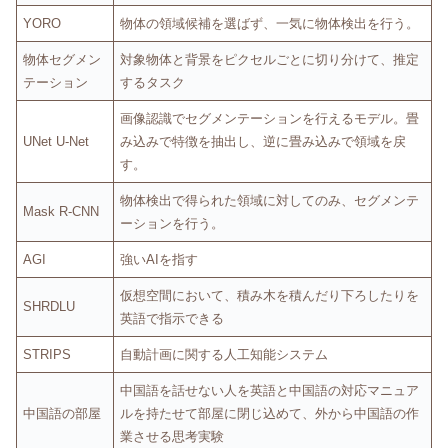
YORO
物体の領域候補を選ばず、一気に物体検出を行う。
物体セグメン
対象物体と背景をピクセルごとに切り分けて、推定
テーション
するタスク
画像認識でセグメンテーションを行えるモデル。畳
UNet U-Net
み込みで特徴を抽出し、逆に畳み込みで領域を戻
す。
物体検出で得られた領域に対してのみ、セグメンテ
Mask R-CNN
ーションを行う。
AGI
強いAIを指す
仮想空間において、積み木を積んだり下ろしたりを
SHRDLU
英語で指示できる
STRIPS
自動計画に関する人工知能システム
中国語を話せない人を英語と中国語の対応マニュア
中国語の部屋
ルを持たせて部屋に閉じ込めて、外から中国語の作
業させる思考実験