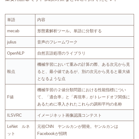
単語
内容
mecab
形態素解析ツール。単語に分類する
julius
音声のフレームワーク
OpenNLP
自然言語処理のライブラリ
機械学習において重みの計算の際、ある次元から見
鞍点
ると、最小値であるが、別の次元から見ると最大値
となるような点
機械学習の２値分類問題における性能指標につい
F値
て、「適合率」と「再現率」がトレードオフ関係に
あるために導入されたこれらの調和平均の名称
ILSVRC
イメージネット画像認識コンテスト
LeNet ルネ
元祖CNN ヤンルカンが開発。ヤンルカンは
ット
Facebookが招聘