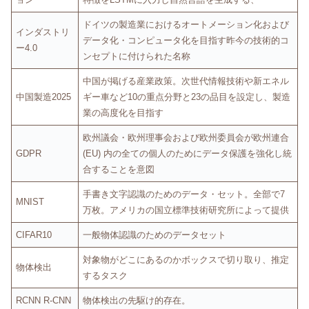
ドイツの製造業におけるオートメーション化および
インダストリ
データ化・コンピュータ化を目指す昨今の技術的コ
ー4.0
ンセプトに付けられた名称
中国が掲げる産業政策。次世代情報技術や新エネル
中国製造2025
ギー車など10の重点分野と23の品目を設定し、製造
業の高度化を目指す
欧州議会・欧州理事会および欧州委員会が欧州連合
GDPR
(EU) 内の全ての個人のためにデータ保護を強化し統
合することを意図
手書き文字認識のためのデータ・セット。全部で7
MNIST
万枚。アメリカの国立標準技術研究所によって提供
CIFAR10
一般物体認識のためのデータセット
対象物がどこにあるのかボックスで切り取り、推定
物体検出
するタスク
RCNN R-CNN
物体検出の先駆け的存在。