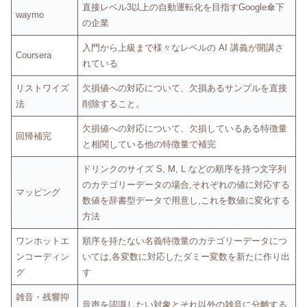
直接レベル3以上の自動運転化を目指すGoogle傘下
waymo
の企業
入門から上級まで様々なレベルの AI 講義が開講さ
Coursera
れている
リストワイズ
欠損値への対応について、欠損あるサンプルを直接
法
削除すること。
欠損値への対応について、欠損しているある特徴量
回帰補完
と相関している他の特徴量で補完
ドリンクのサイズ S, M, L などの順序を持つ文字列
のカテゴリーデータの場合,それぞれの値に対応する
マッピング
数値を辞書型データで用意し,これを数値に変化する
方法
ワンホットエ
順序を持たない名義特徴量のカテゴリーデータにつ
ンコーディン
いては,各変数に対応したダミー変数を新たに作り出
グ
す
雑音・残響抑
音声を認識したい対象とそれ以外の雑音に分離する