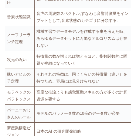
圧
音声の周波数スペクトル,すなわち音響特徴量をイン
音素状態認識
プットとして,音素状態のカテゴリに分類する.
機械学習でデータモデルを作成する事を考えた時、
ノーフリーラ
あらゆるデータセットに万能なアルゴリズムは存在
ンチ定理
しない
特徴量の数が増えれば増えるほど、指数関数的に問
次元の呪い
題が複雑になっていく
醜いアヒルの
それぞれの特徴は、同じくらいの特徴量（違い）を
子定理
持つため、容易には見分けられない
モラベックの
高度な推論よりも感覚運動スキルの方が多くの計算
パラドックス
資源を要する
バーニーおじ
モデルのパラメータ数の10倍のデータ数が必要
さんのルール
新産業構造ビ
日本のAI の研究開発戦略
ジョン