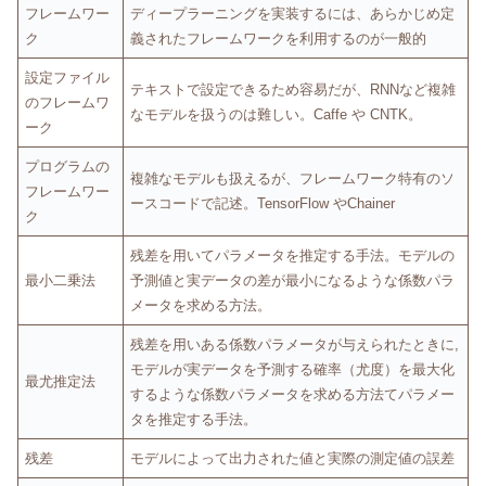
フレームワー
ディープラーニングを実装するには、あらかじめ定
ク
義されたフレームワークを利用するのが一般的
設定ファイル
テキストで設定できるため容易だが、RNNなど複雑
のフレームワ
なモデルを扱うのは難しい。Caffe や CNTK。
ーク
プログラムの
複雑なモデルも扱えるが、フレームワーク特有のソ
フレームワー
ースコードで記述。TensorFlow やChainer
ク
残差を用いてパラメータを推定する手法。モデルの
最小二乗法
予測値と実データの差が最小になるような係数パラ
メータを求める方法。
残差を用いある係数パラメータが与えられたときに,
モデルが実データを予測する確率（尤度）を最大化
最尤推定法
するような係数パラメータを求める方法てパラメー
タを推定する手法。
残差
モデルによって出力された値と実際の測定値の誤差