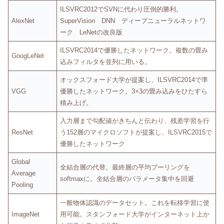
ILSVRC2012でSVNに代わり圧倒的勝利。
AlexNet
SuperVision DNN ディープニューラルネットワ
ーク LeNetの改良版
ILSVRC2014で優勝したネットワーク。複数の畳み
GoogLeNet
込みフィルタを並列に用いる。
オックスフォード大学が提案し、ILSVRC2014で準
VGG
優勝したネットワーク。3×3の畳み込みをひたすら
積み上げ。
入力層まで勾配値がきちんと伝わり、残差学習を行
ResNet
う152層のマイクロソフトが提案し、ILSVRC2015で
優勝したネットワーク
Global
全結合層の代替。最終層の平均プーリングを
Average
softmaxに。全結合層のパラメータ集中を回避
Pooling
一般物体認識のデータセット。これを転移学習に使
ImageNet
用可能。スタンフォード大学がインターネット上か