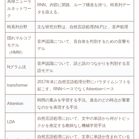
再帰ニューラ
RNN。内部に閉路、ループ構造を持つ。時系列デー
ルネットワー
タを扱える。
ク
時系列分野
主な研究分野は、自然言語処理(NLP)と、音声処理
隠れマルコフ
音声認識について、音自体を判別するための音響モ
モデル
デル
（HMM）
音声認識について、語と語のつながりを判別する言
Nグラム法
語モデル
2017年末に自然言語処理分野にパラダイムシフトを
transformer
起こす。RNNベースでなくAttentionベース
時間の重みを学習する手法。過去のどの時点が重要
Attention
なのかを表現する手法
自然言語処理において、文中の単語から何がトピッ
LDA
クかを推定する教師なし機械学習手法
自然言語処理において、文章に単語が含まれている