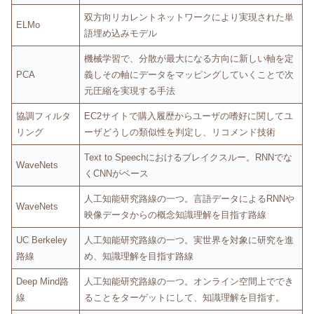
双方向リカレントネットワークにより実現された単
ELMo
語埋め込みモデル
機械学習で、分散が最大になる方向に新しい軸を定
PCA
義しその軸にデータをマッピングしていくことで次
元圧縮を実現する手法
協調フィルタ
EC2サイトで購入履歴からユーザの嗜好に関してユ
リング
ーザどうしの類似性を判定し、リコメンド技術
Text to Speechにおけるブレイクスルー。RNNでな
WaveNets
くCNNがベース
人工知能研究路線の一つ。言語データによるRNNや
WaveNets
映像データからの概念知識理解を目指す路線
UC Berkeley
人工知能研究路線の一つ。実世界を対象に研究を進
路線
め、知識理解を目指す路線
Deep Mind路
人工知能研究路線の一つ。オンライン空間上ででき
線
ることをターゲットにして、知識理解を目指す。