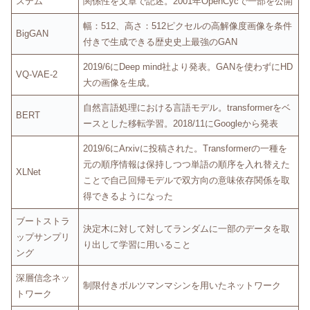
ステム
関係性を文章で記述。2001年OpenCycで一部を公開
幅：512、高さ：512ピクセルの高解像度画像を条件
BigGAN
付きで生成できる歴史史上最強のGAN
2019/6にDeep mind社より発表。GANを使わずにHD
VQ-VAE-2
大の画像を生成。
自然言語処理における言語モデル。transformerをベ
BERT
ースとした移転学習。2018/11にGoogleから発表
2019/6にArxivに投稿された。Transformerの一種を
元の順序情報は保持しつつ単語の順序を入れ替えた
XLNet
ことで自己回帰モデルで双方向の意味依存関係を取
得できるようになった
ブートストラ
決定木に対して対してランダムに一部のデータを取
ップサンプリ
り出して学習に用いること
ング
深層信念ネッ
制限付きボルツマンマシンを用いたネットワーク
トワーク