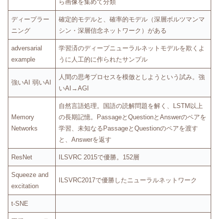
ら画像を集めて分類
ディープラー
確定的モデルと、確率的モデル（深層ボルツマンマ
ニング
シン・深層信念ネットワーク）がある
adversarial
学習済のディープニューラルネットモデルを欺くよ
example
うに人工的に作られたサンプル
人間の思考プロセスを模倣としようという試み。強
強いAI 弱いAI
いAI→AGI
自然言語処理。国語の読解問題を解く、LSTM以上
Memory
の長期記憶。PassageとQuestionとAnswerのペアを
Networks
学習、未知なるPassageとQuestionのペアを渡す
と、Answerを返す
ResNet
ILSVRC 2015で優勝。152層
Squeeze and
ILSVRC2017で優勝したニューラルネットワーク
excitation
t-SNE