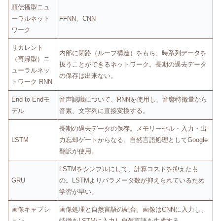
順伝播型ニュ
ーラルネット
FFNN、CNN
ワーク
リカレント
内部に閉路（ループ構造）をもち、時系列データを
（再帰型）ニ
扱うことができるネットワーク。長期の過去データ
ューラルネッ
の保存は出来ない。
トワーク RNN
End to Endモ
音声認識について、RNNを使用し、音響特徴量から
デル
音素、文字列に直接変換する。
長期の過去データの保存。メモリーセル・入力・出
LSTM
力忘却ゲートからなる。自然言語処理としてGoogle
翻訳が使用。
LSTMをシンプルにして、計算コストを抑えたも
GRU
の。LSTMよりパラメータ数が抑えられているため
学習が早い。
画像キャプシ
画像処理と自然言語の融合。画像はCNNに入力し、
ョン
特徴をLSTMに入力し自然言語を生成する、