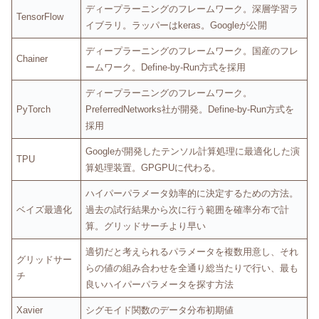
ディープラーニングのフレームワーク。深層学習ラ
TensorFlow
イブラリ。ラッパーはkeras。Googleが公開
ディープラーニングのフレームワーク。国産のフレ
Chainer
ームワーク。Define-by-Run方式を採用
ディープラーニングのフレームワーク。
PyTorch
PreferredNetworks社が開発。Define-by-Run方式を
採用
Googleが開発したテンソル計算処理に最適化した演
TPU
算処理装置。GPGPUに代わる。
ハイパーパラメータ効率的に決定するための方法。
ベイズ最適化
過去の試行結果から次に行う範囲を確率分布で計
算。グリッドサーチより早い
適切だと考えられるパラメータを複数用意し、それ
グリッドサー
らの値の組み合わせを全通り総当たりで行い、最も
チ
良いハイパーパラメータを探す方法
Xavier
シグモイド関数のデータ分布初期値