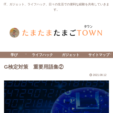
IT、ガジェット、ライフハック、日々の生活での便利な経験を共有していきま
す。
学び
ライフハック
ガジェット
サイトマップ
G検定対策 重要用語集②
2021.08.12