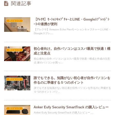
関連記事
【ｱﾚｸｻ】ﾓｰｼｮﾝｷｬﾌﾟﾁｬｰとLINE・Googleｽﾌﾟﾚｯﾄﾞｼ
ガジェット
ｰﾄの連携が便利
【アレクサ】Amazon Echo FlexモーションキャプチャーとLINE・
Googleスプレ...
初心者向け。自作パソコンはコスパ最高で快適！構
ガジェット
成と注意点
初心者向け自作 パソコン はコスパ最高で快適！構成と作成の注意
点 家のパソコンが買っ...
誰でもできる。知識がない初心者が自作パソコンを
ガジェット
作るのに準備する５つのポイント
誰でもできる知識がない初心者が自作パソコンを作るのに準備する
５つのポイント パソ...
Anker Eufy Security SmartTrack の購入レビュー
ガジェット
Anker Eufy Security SmartTrack の購入レビュー ...