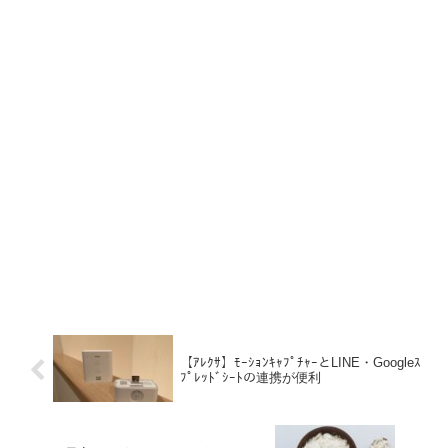
【ｱﾚｸｻ】ﾓｰｼｮﾝｷｬﾌﾟﾁｬｰとLINE・Googleｽ
ﾌﾟﾚｯﾄﾞｼｰﾄの連携が便利