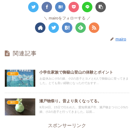
mairoをフォローする
mairo
関連記事
小学生家族で御嶽山登山の体験とポイント
旅行
お盆休みに小5の娘、小2の息子とヨメと4人で御嶽山に登ってきま
した。とても良い経験になったのでおすす...
瀬戸物祭り。昔より良くなってる。
旅行
9月14日、15日で行われた、愛知県瀬戸市、瀬戸物まつりに小5の
娘、小2の息子と行ってきました。以前...
スポンサーリンク