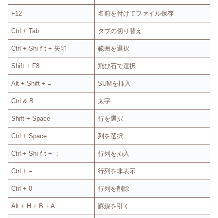
F12
名前を付けてファイル保存
Ctrl + Tab
タブの切り替え
Ctrl + Shiｆt + 矢印
範囲を選択
Shift + F8
飛び石で選択
Alt + Shift + =
SUMを挿入
Ctrl & B
太字
Shift + Space
行を選択
Ctrl + Space
列を選択
Ctrl + Shiｆt + ；
行列を挿入
Ctrl + –
行列を非表示
Ctrl + 0
行列を削除
Alt + H + B + A
罫線を引く